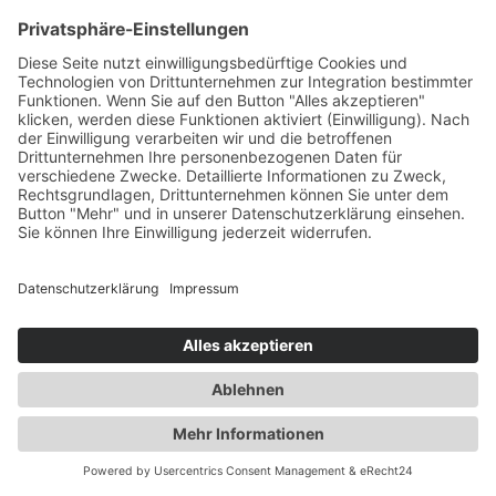
Wenn Sie uns per Kontaktformular Anfragen
zukommen lassen, werden Ihre Angaben aus dem
Anfrageformular inklusive der von Ihnen dort
angegebenen Kontaktdaten zwecks Bearbeitung der
Anfrage und für den Fall von Anschlussfragen bei uns
gespeichert. Diese Daten geben wir nicht ohne Ihre
Einwilligung weiter.
Die Verarbeitung dieser Daten erfolgt auf Grundlage
von Art. 6 Abs. 1 lit. b DSGVO, sofern Ihre Anfrage
mit der Erfüllung eines Vertrags zusammenhängt oder
zur Durchführung vorvertraglicher Maßnahmen
erforderlich ist. In allen übrigen Fällen beruht die
Verarbeitung auf unserem berechtigten Interesse an
der effektiven Bearbeitung der an uns gerichteten