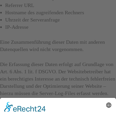
Referrer URL
Hostname des zugreifenden Rechners
Uhrzeit der Serveranfrage
IP-Adresse
Eine Zusammenführung dieser Daten mit anderen
Datenquellen wird nicht vorgenommen.
Die Erfassung dieser Daten erfolgt auf Grundlage von
Art. 6 Abs. 1 lit. f DSGVO. Der Websitebetreiber hat
ein berechtigtes Interesse an der technisch fehlerfreien
Darstellung und der Optimierung seiner Website –
hierzu müssen die Server-Log-Files erfasst werden.
Kontaktformular